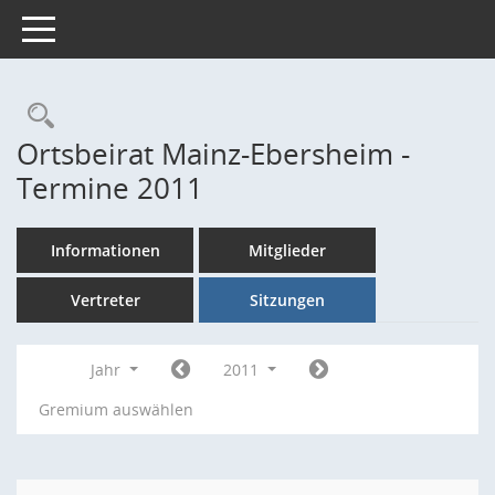
Toggle navigation
Rechercheauswahl
Ortsbeirat Mainz-Ebersheim -
Termine 2011
Informationen
Mitglieder
Vertreter
Sitzungen
Jahr
2011
Gremium auswählen