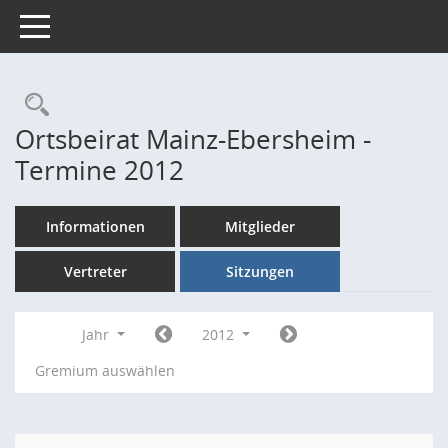
Toggle navigation
Rechercheauswahl
Ortsbeirat Mainz-Ebersheim -
Termine 2012
Informationen
Mitglieder
Vertreter
Sitzungen
Jahr
2012
Gremium auswählen