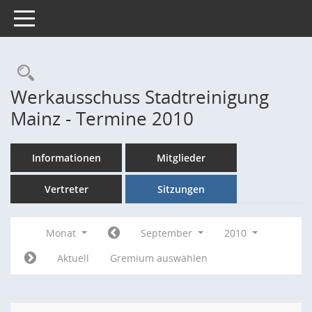
Toggle navigation
Rechercheauswahl
Werkausschuss Stadtreinigung
Mainz - Termine 2010
Informationen
Mitglieder
Vertreter
Sitzungen
Monat
September
2010
Aktuell
Gremium auswählen