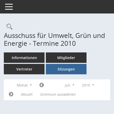
Toggle navigation
Rechercheauswahl
Ausschuss für Umwelt, Grün und
Energie - Termine 2010
Informationen
Mitglieder
Vertreter
Sitzungen
Monat
Juli
2010
Aktuell
Gremium auswählen