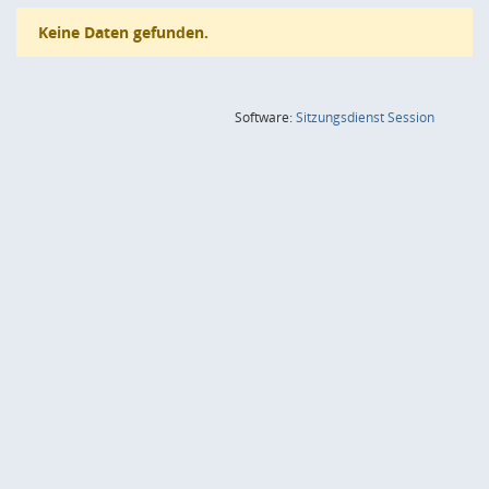
Keine Daten gefunden.
(Wird in
Software:
Sitzungsdienst
Session