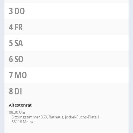
3
DO
4
FR
5
SA
6
SO
7
MO
8
DI
Ältestenrat
08:30 Uhr
Sitzungszimmer 369, Rathaus, Jockel-Fuchs-Platz 1,
55116 Mainz