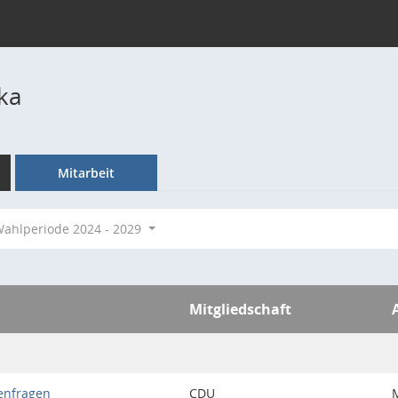
ka
Mitarbeit
ahlperiode 2024 - 2029
Mitgliedschaft
enfragen
CDU
M