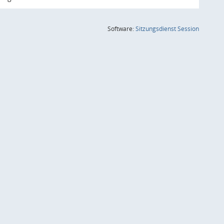
(Wird in
Software:
Sitzungsdienst
Session