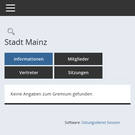
Toggle navigation
Rechercheauswahl
Stadt Mainz
Informationen
Mitglieder
Vertreter
Sitzungen
Keine Angaben zum Gremium gefunden.
(Wird in
Software:
Sitzungsdienst
Session