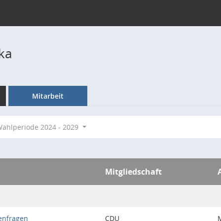
ka
Mitarbeit
ahlperiode 2024 - 2029
Mitgliedschaft
enfragen
CDU
M