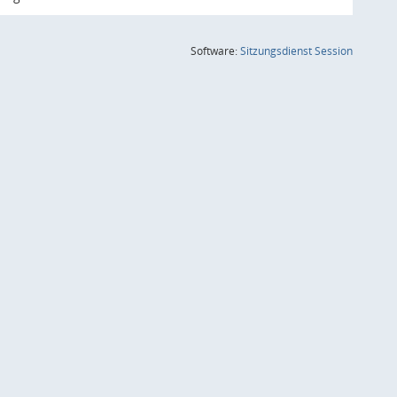
(Wird in
Software:
Sitzungsdienst
Session