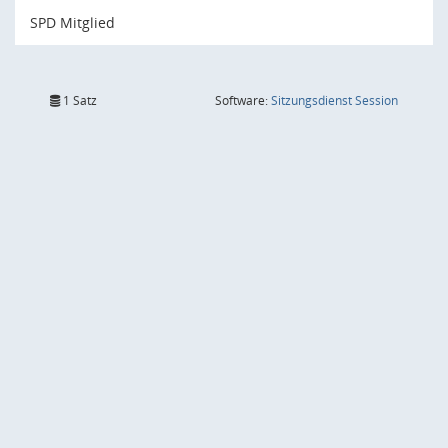
SPD Mitglied
(Wird in
1 Satz
Software:
Sitzungsdienst
Session