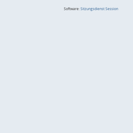
(Wird in
Software:
Sitzungsdienst
Session