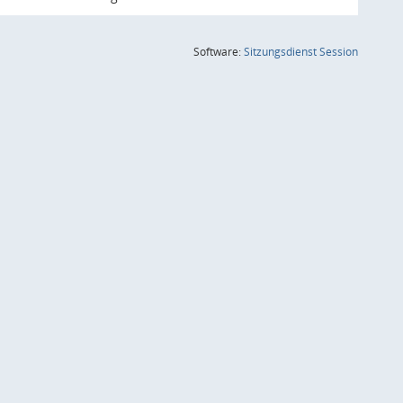
(Wird in
Software:
Sitzungsdienst
Session