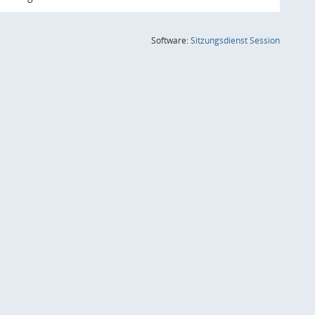
(Wird in
Software:
Sitzungsdienst
Session