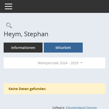
Toggle navigation
Rechercheauswahl
Heym, Stephan
Informationen
Mitarbeit
Wahlperiode 2024 - 2029
Keine Daten gefunden.
(Wird in
Software:
Sitzungsdienst
Session