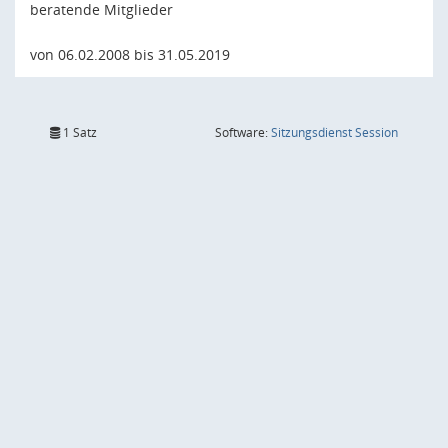
beratende Mitglieder
von 06.02.2008 bis 31.05.2019
(Wird in
1 Satz
Software:
Sitzungsdienst
Session