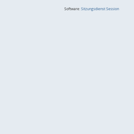
(Wird in
Software:
Sitzungsdienst
Session