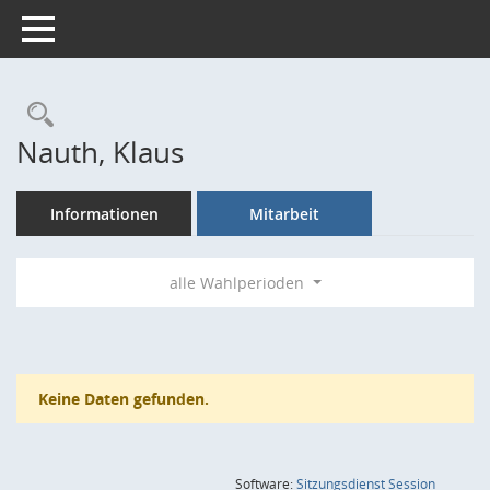
Toggle navigation
Rechercheauswahl
Nauth, Klaus
Informationen
Mitarbeit
alle Wahlperioden
Keine Daten gefunden.
(Wird in
Software:
Sitzungsdienst
Session