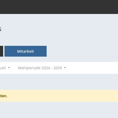
s
Mitarbeit
uell
Wahlperiode 2024 - 2029
den.