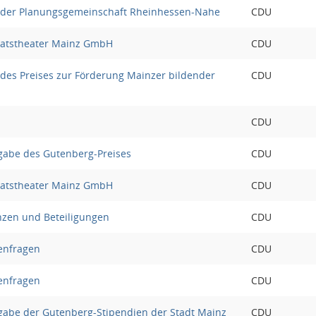
g der Planungsgemeinschaft Rheinhessen-Nahe
CDU
taatstheater Mainz GmbH
CDU
 des Preises zur Förderung Mainzer bildender
CDU
CDU
gabe des Gutenberg-Preises
CDU
taatstheater Mainz GmbH
CDU
nzen und Beteiligungen
CDU
enfragen
CDU
enfragen
CDU
gabe der Gutenberg-Stipendien der Stadt Mainz
CDU