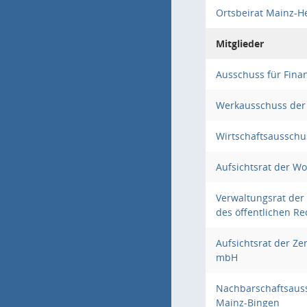
Ortsbeirat Mainz-H
Mitglieder
Ausschuss für Fina
Werkausschuss der
Wirtschaftsausschu
Aufsichtsrat der 
Verwaltungsrat der
des öffentlichen Re
Aufsichtsrat der Ze
mbH
Nachbarschaftsauss
Mainz-Bingen