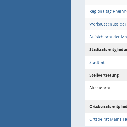
Regionaltag Rhein
Werkausschuss der
Aufsichtsrat der M
Stadtratsmitgliede
Stadtrat
Stellvertretung
Ältestenrat
Ortsbeiratsmitglie
Ortsbeirat Mainz-H