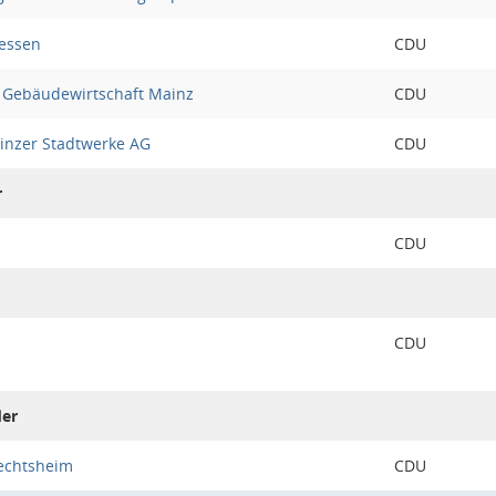
hessen
CDU
 Gebäudewirtschaft Mainz
CDU
ainzer Stadtwerke AG
CDU
r
CDU
CDU
der
echtsheim
CDU