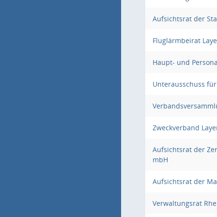
Aufsichtsrat der S
Fluglärmbeirat Lay
Haupt- und Person
Unterausschuss für
Verbandsversammlu
Zweckverband Laye
Aufsichtsrat der Ze
mbH
Aufsichtsrat der M
Verwaltungsrat Rhe