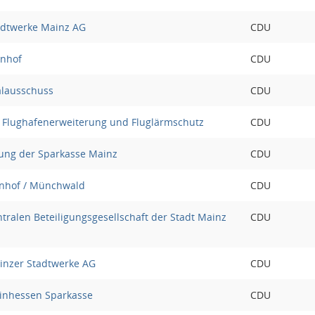
tadtwerke Mainz AG
CDU
enhof
CDU
alausschuss
CDU
 Flughafenerweiterung und Fluglärmschutz
CDU
ng der Sparkasse Mainz
CDU
nhof / Münchwald
CDU
ntralen Beteiligungsgesellschaft der Stadt Mainz
CDU
ainzer Stadtwerke AG
CDU
inhessen Sparkasse
CDU