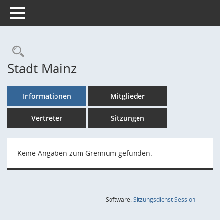
Toggle navigation
Rechercheauswahl
Stadt Mainz
Informationen
Mitglieder
Vertreter
Sitzungen
Keine Angaben zum Gremium gefunden.
(Wird in
Software:
Sitzungsdienst
Session