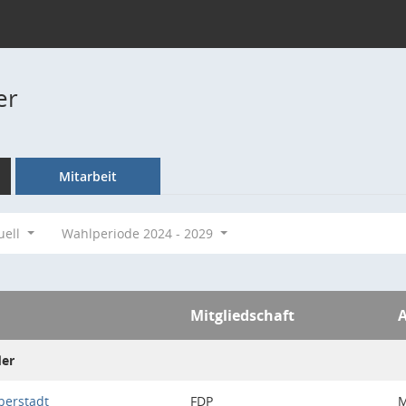
er
Mitarbeit
uell
Wahlperiode 2024 - 2029
Mitgliedschaft
A
der
berstadt
FDP
M