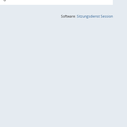
(Wird in
Software:
Sitzungsdienst
Session