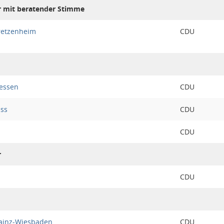
r mit beratender Stimme
retzenheim
CDU
hessen
CDU
uss
CDU
CDU
r
CDU
ainz-Wiesbaden
CDU