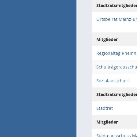
Stadtratsmitgliede
Ortsbeirat Mainz-B
Mitglieder
Regionaltag Rhein
Schulträgeraussch
Sozialausschuss
Stadtratsmitgliede
Stadtrat
Mitglieder
Städteausschuss M