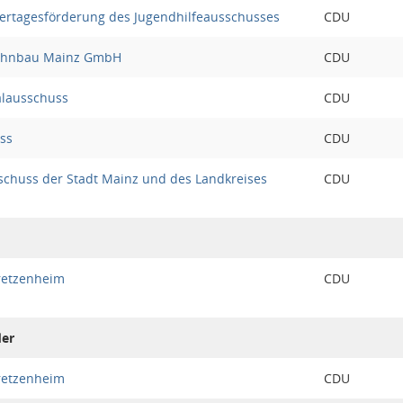
ertagesförderung des Jugendhilfeausschusses
CDU
Wohnbau Mainz GmbH
CDU
alausschuss
CDU
ss
CDU
chuss der Stadt Mainz und des Landkreises
CDU
retzenheim
CDU
der
retzenheim
CDU