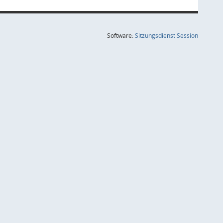
(Wird in
Software:
Sitzungsdienst
Session