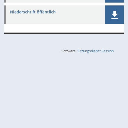
Niederschrift öffentlich
(Wird in
Software:
Sitzungsdienst
Session