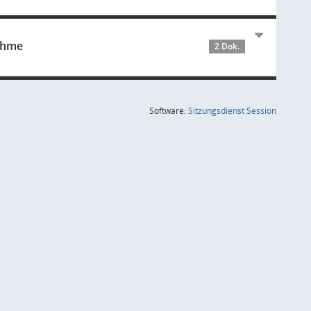
nahme
2 Dok.
(Wird in
Software:
Sitzungsdienst
Session