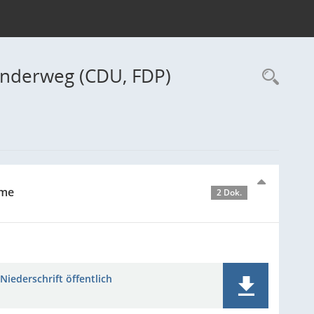
underweg (CDU, FDP)
Rec
hme
2 Dok.
Niederschrift öffentlich