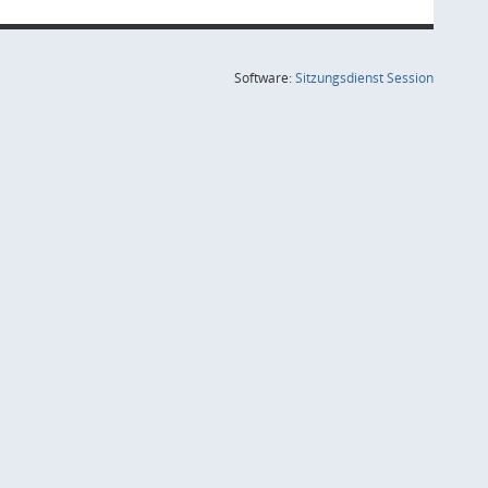
(Wird in
Software:
Sitzungsdienst
Session