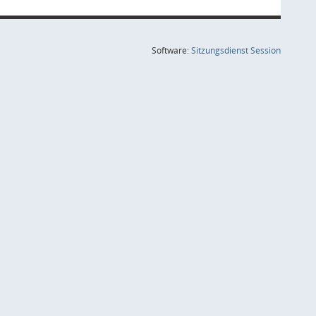
(Wird in
Software:
Sitzungsdienst
Session