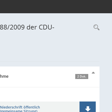
688/2009 der CDU-
Rec
nahme
2 Dok.
Niederschrift öffentlich
(gemeinsame Sitzung)