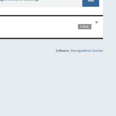
2 Dok.
(Wird in
Software:
Sitzungsdienst
Session