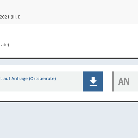
021 (III, I)
räte)
AN
 auf Anfrage (Ortsbeiräte)