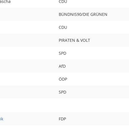
tascha
CDU
BÜNDNIS90/DIE GRÜNEN
CDU
PIRATEN & VOLT
SPD
AfD
ÖDP
SPD
ik
FDP