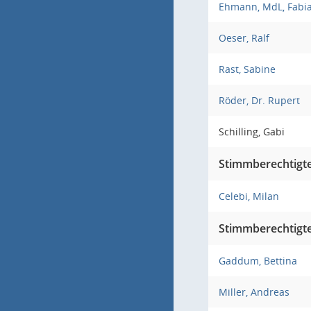
Ehmann, MdL, Fabi
Oeser, Ralf
Rast, Sabine
Röder, Dr. Rupert
Schilling, Gabi
Stimmberechtigte 
Celebi, Milan
Stimmberechtigte 
Gaddum, Bettina
Miller, Andreas