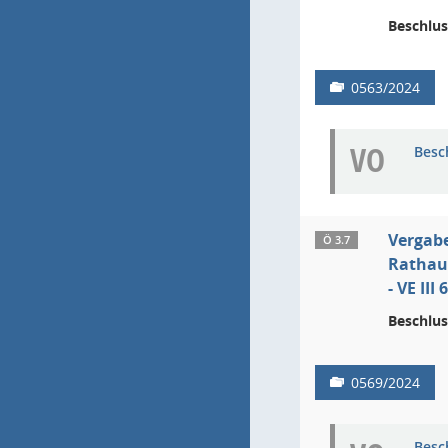
Beschlus
0563/2024
VO
Besc
Vergab
Ö 3.7
Rathau
- VE II
Beschlus
0569/2024
Besc