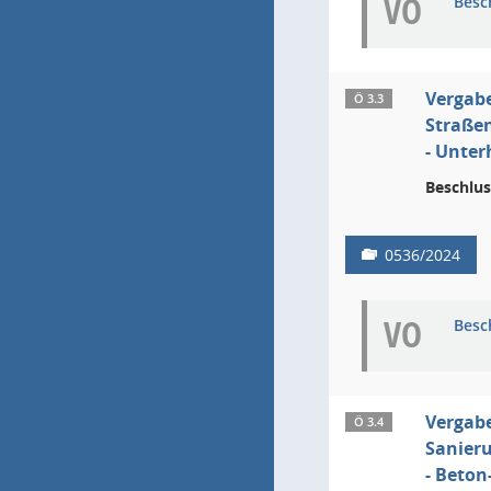
VO
Besc
Vergab
Ö 3.3
Straße
- Unter
Beschlus
0536/2024
VO
Besc
Vergab
Ö 3.4
Sanier
- Beton