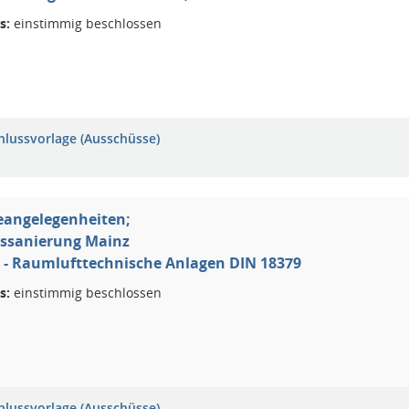
s:
einstimmig beschlossen
hlussvorlage (Ausschüsse)
eangelegenheiten;
ssanierung Mainz
I 6 - Raumlufttechnische Anlagen DIN 18379
s:
einstimmig beschlossen
hlussvorlage (Ausschüsse)