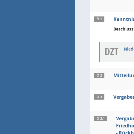
Kenntnis
Ö 1
Beschluss
DZT
Niede
Mitteil
Ö 2
Vergabe
Ö 3
Vergab
Ö 3.1
Friedh
- Rückb