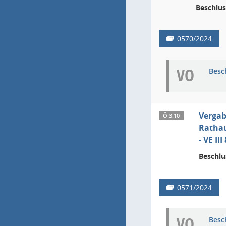
Beschlus
0570/2024
VO
Besc
Vergab
Ö 3.10
Ratha
- VE I
Beschlu
0571/2024
VO
Besc