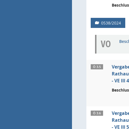
Beschlus
0538/2024
VO
Besc
Vergab
Ö 3.5
Rathau
- VE II
Beschlus
Vergab
Ö 3.6
Rathau
- VE II