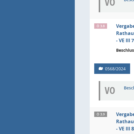
VO
Vergab
Ö 3.8
Rathau
- VE II
Beschlus
0568/2024
VO
Besc
Vergab
Ö 3.9
Rathau
- VE II