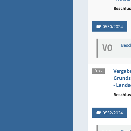
Beschlus
0550/2024
VO
Besc
Vergab
Ö 3.2
Grunds
- Lands
Beschlus
0552/2024