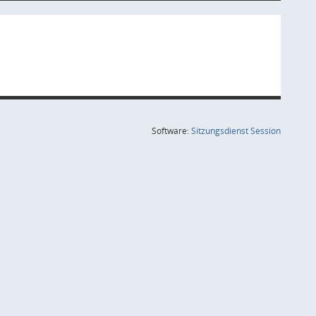
(Wird in
Software:
Sitzungsdienst
Session