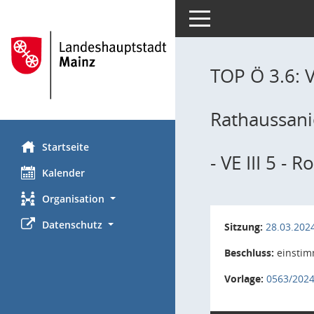
Toggle navigation
TOP Ö 3.6: 
Rathaussan
Startseite
- VE III 5 -
Kalender
Organisation
Datenschutz
Sitzung:
28.03.202
Beschluss:
einstim
Vorlage:
0563/202