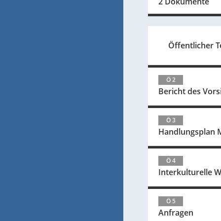
2 Dokumente
Öffentlicher Te
Ö 2
Bericht des Vor
Ö 3
Handlungsplan Mi
Ö 4
Interkulturelle 
Ö 5
Anfragen