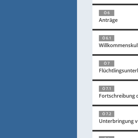
Ö 6
Anträge
Ö 6.1
Willkommenskult
Ö 7
Flüchtlingsunter
Ö 7.1
Fortschreibung 
Ö 7.2
Unterbringung vo