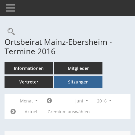
Toggle navigation
Rechercheauswahl
Ortsbeirat Mainz-Ebersheim -
Termine 2016
Informationen
Mitglieder
Vertreter
Sitzungen
Monat
Juni
2016
Aktuell
Gremium auswählen