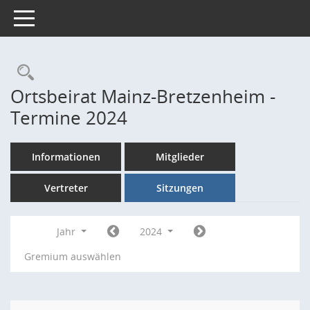
Toggle navigation
Rechercheauswahl
Ortsbeirat Mainz-Bretzenheim -
Termine 2024
Informationen
Mitglieder
Vertreter
Sitzungen
Jahr
2024
Gremium auswählen