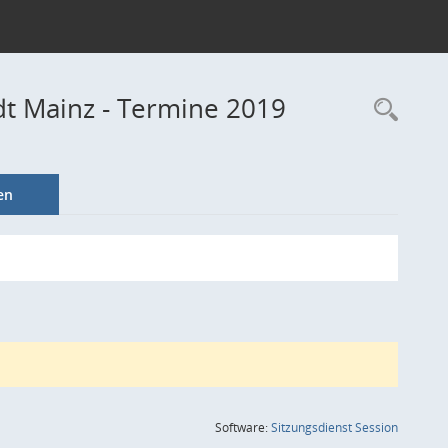
dt Mainz - Termine 2019
Rec
en
(Wird in
Software:
Sitzungsdienst
Session