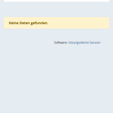
Keine Daten gefunden.
(Wird in
Software:
Sitzungsdienst
Session