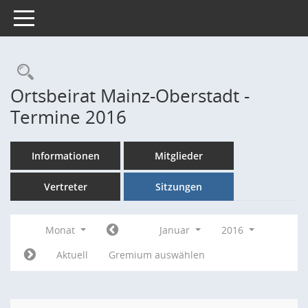
Toggle navigation
Rechercheauswahl
Ortsbeirat Mainz-Oberstadt -
Termine 2016
Informationen
Mitglieder
Vertreter
Sitzungen
Monat
Januar
2016
Aktuell
Gremium auswählen