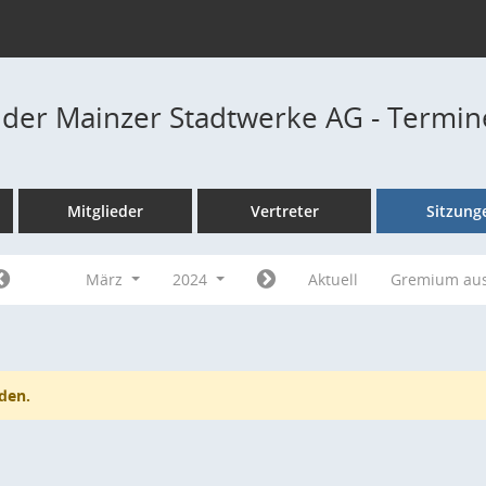
t der Mainzer Stadtwerke AG - Termi
Mitglieder
Vertreter
Sitzung
März
2024
Aktuell
Gremium au
den.