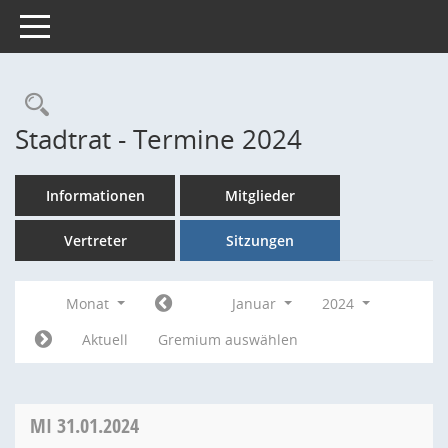
Toggle navigation
Rechercheauswahl
Stadtrat - Termine 2024
Informationen
Mitglieder
Vertreter
Sitzungen
Monat
Januar
2024
Aktuell
Gremium auswählen
MI
31.01.2024