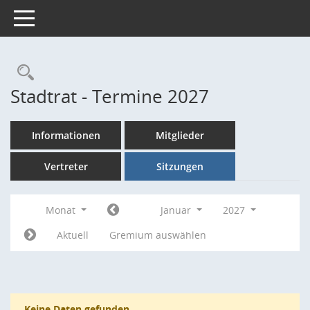
Toggle navigation
Rechercheauswahl
Stadtrat - Termine 2027
Informationen
Mitglieder
Vertreter
Sitzungen
Monat
Januar
2027
Aktuell
Gremium auswählen
Keine Daten gefunden.