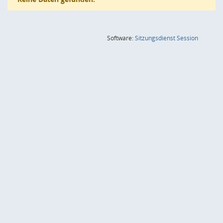
(Wird in
Software:
Sitzungsdienst
Session