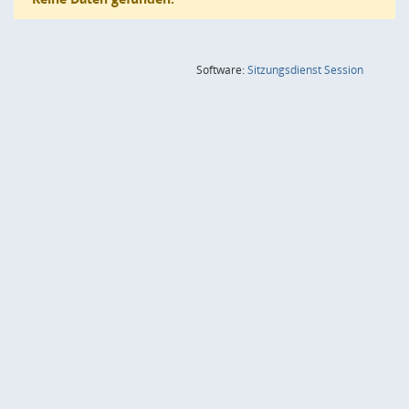
(Wird in
Software:
Sitzungsdienst
Session