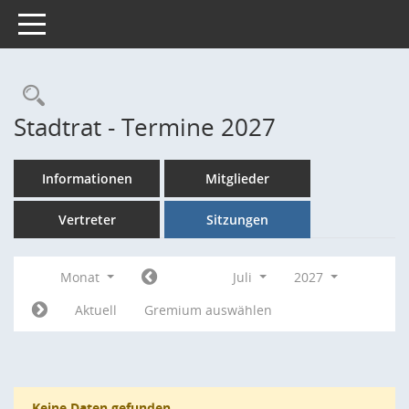
Toggle navigation
Rechercheauswahl
Stadtrat - Termine 2027
Informationen
Mitglieder
Vertreter
Sitzungen
Monat
Juli
2027
Aktuell
Gremium auswählen
Keine Daten gefunden.