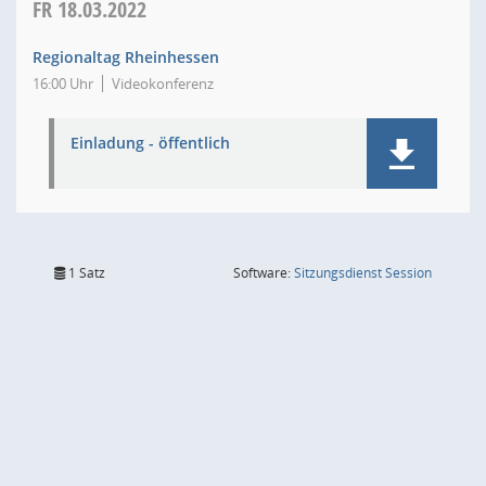
FR
18.03.2022
Regionaltag Rheinhessen
16:00 Uhr
Videokonferenz
Einladung - öffentlich
(Wird in
1 Satz
Software:
Sitzungsdienst
Session