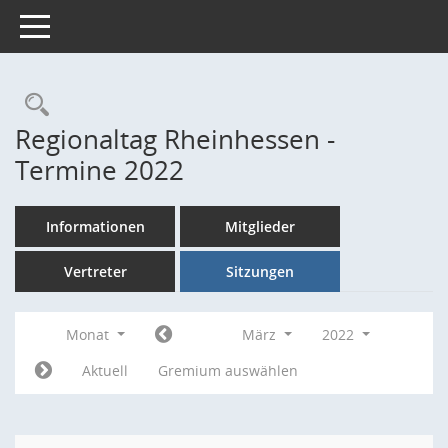
Toggle navigation
Rechercheauswahl
Regionaltag Rheinhessen -
Termine 2022
Informationen
Mitglieder
Vertreter
Sitzungen
Monat
März
2022
Aktuell
Gremium auswählen