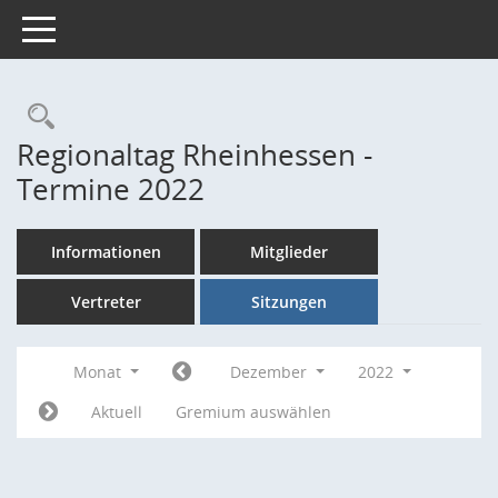
Toggle navigation
Rechercheauswahl
Regionaltag Rheinhessen -
Termine 2022
Informationen
Mitglieder
Vertreter
Sitzungen
Monat
Dezember
2022
Aktuell
Gremium auswählen