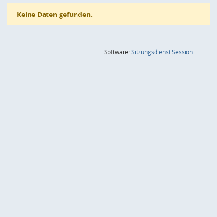
Keine Daten gefunden.
(Wird in
Software:
Sitzungsdienst
Session