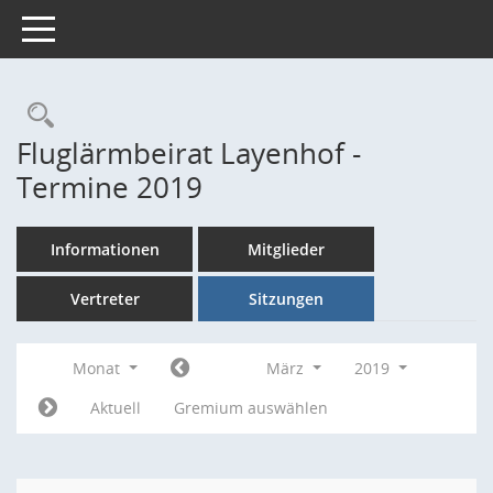
Toggle navigation
Rechercheauswahl
Fluglärmbeirat Layenhof -
Termine 2019
Informationen
Mitglieder
Vertreter
Sitzungen
Monat
März
2019
Aktuell
Gremium auswählen