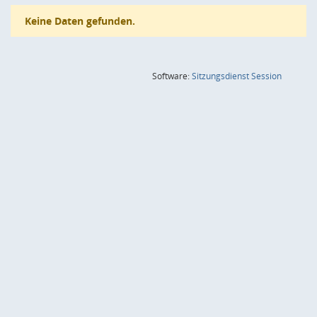
Keine Daten gefunden.
(Wird in
Software:
Sitzungsdienst
Session