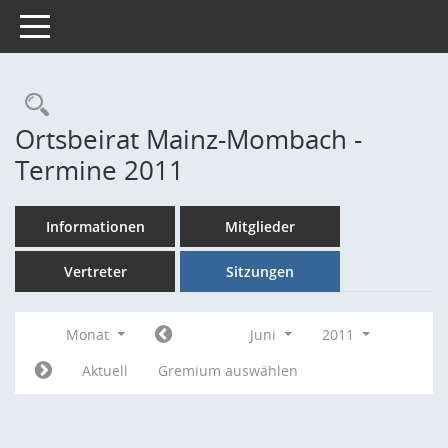
Toggle navigation
Rechercheauswahl
Ortsbeirat Mainz-Mombach -
Termine 2011
Informationen
Mitglieder
Vertreter
Sitzungen
Monat
Juni
2011
Aktuell
Gremium auswählen