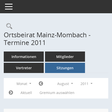
Toggle navigation
Rechercheauswahl
Ortsbeirat Mainz-Mombach -
Termine 2011
Informationen
Mitglieder
Vertreter
Sitzungen
Monat
August
2011
Aktuell
Gremium auswählen