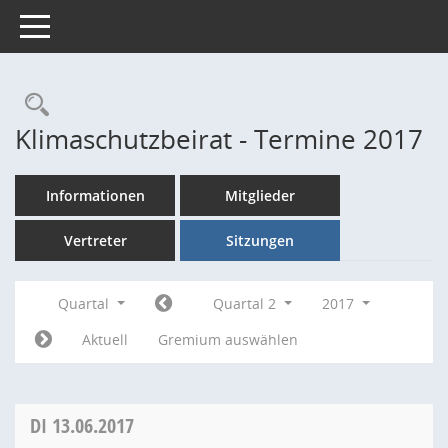
Toggle navigation
Rechercheauswahl
Klimaschutzbeirat - Termine 2017
Informationen
Mitglieder
Vertreter
Sitzungen
Quartal
Quartal 2
2017
Aktuell
Gremium auswählen
DI
13.06.2017