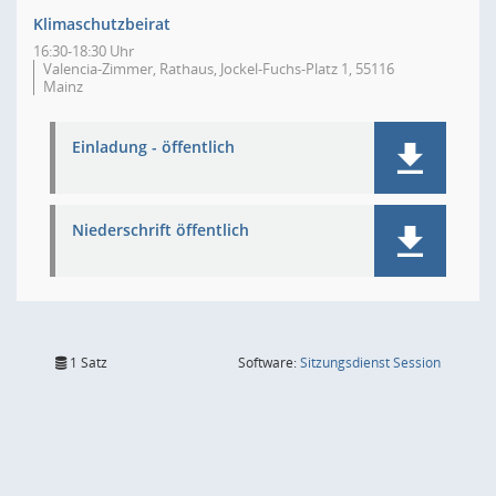
Klimaschutzbeirat
16:30-18:30 Uhr
Valencia-Zimmer, Rathaus, Jockel-Fuchs-Platz 1, 55116
Mainz
Einladung - öffentlich
Niederschrift öffentlich
(Wird in
1 Satz
Software:
Sitzungsdienst
Session