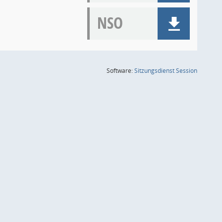
NSO
(Wird in
Software:
Sitzungsdienst
Session