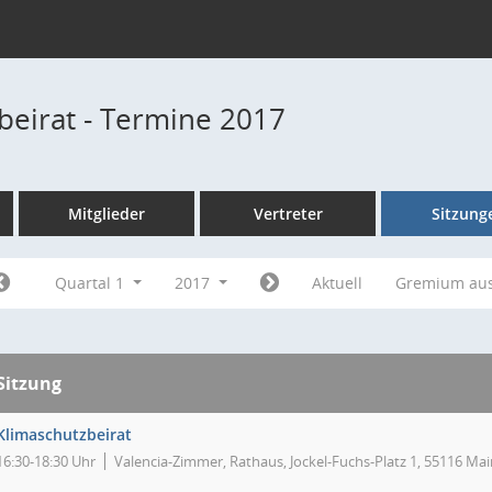
beirat - Termine 2017
Mitglieder
Vertreter
Sitzung
Quartal 1
2017
Aktuell
Gremium au
Sitzung
Klimaschutzbeirat
16:30-18:30 Uhr
Valencia-Zimmer, Rathaus, Jockel-Fuchs-Platz 1, 55116 Mai