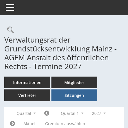
Toggle navigation
Rechercheauswahl
Verwaltungsrat der
Grundstücksentwicklung Mainz -
AGEM Anstalt des öffentlichen
Rechts - Termine 2027
Informationen
Mitglieder
Vertreter
Sitzungen
Quartal
Quartal 1
2027
Aktuell
Gremium auswählen