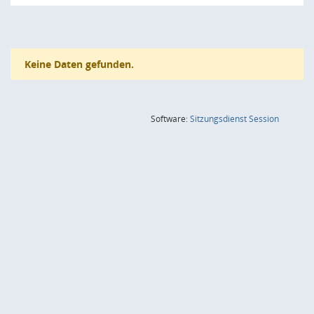
Keine Daten gefunden.
(Wird in
Software:
Sitzungsdienst
Session