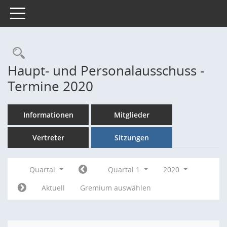
Toggle navigation
Rechercheauswahl
Haupt- und Personalausschuss -
Termine 2020
Informationen
Mitglieder
Vertreter
Sitzungen
Quartal
Quartal 1
2020
Aktuell
Gremium auswählen